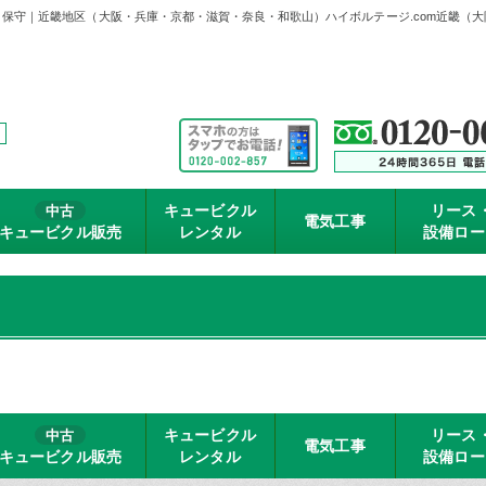
事・保守｜近畿地区（大阪・兵庫・京都・滋賀・奈良・和歌山）ハイボルテージ.com近畿
キュービクル
リース
中古
電気工事
キュービクル販売
レンタル
設備ロー
キュービクル
リース
中古
電気工事
キュービクル販売
レンタル
設備ロー